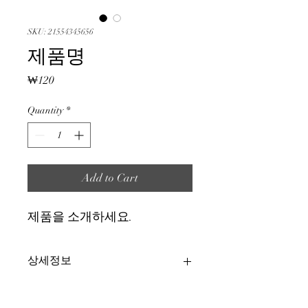
SKU: 21554345656
제품명
Price
₩120
Quantity
*
Add to Cart
제품을 소개하세요.  
상세정보
제품의 세부 사항들을 입력하세요. 제품
환불 및 교환 정책
의 크기, 재질, 관리방법 등 친절하고 상