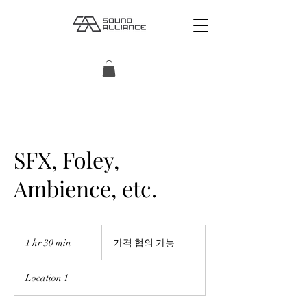
SFX, Foley,
Ambience, etc.
가
격
1 hr 30 min
1
가격 협의 가능
협
h
의
3
가
Location 1
능
0
m